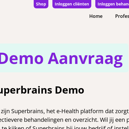
Shop
Inloggen cliënten
Inloggen behan
Home
Profes
Demo Aanvraag
uperbrains Demo
 zijn Superbrains, het e-Health platform dat zor
ectievere behandelingen en overzicht. Wil jij een p
te kijken of Superbrains bij jouw bedrijf of instel