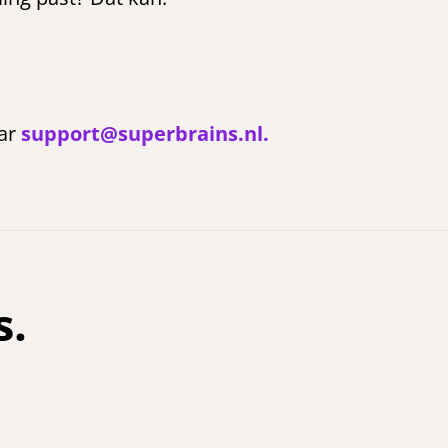
aar
support@superbrains.nl.
s.