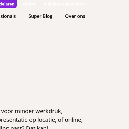
delaren
Home
Webinar-opgenomen
sionals
Super Blog
Over ons
gt voor minder werkdruk,
resentatie op locatie, of online,
ling past? Dat kan!